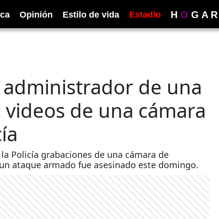
H
O
G
A
R
ica
Opinión
Estilo de vida
Estadio
l administrador de una
ó videos de una cámara
ía
 la Policía grabaciones de una cámara de
 un ataque armado fue asesinado este domingo.