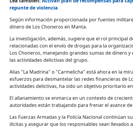
Lea también:
Activan plan de recompensas para cap
repunte de violencia
Según información proporcionada por fuentes militares
dinero de Los Choneros en Manta.
La investigación, además, sugiere que el rol principal d
relacionadas con el envío de drogas para la organizació
Los Choneros, manejando grandes sumas de dinero y c
las actividades delictivas del grupo.
Alias "La Madrina" o "Carmelicha" está ahora en la mir
esfuerzos para desmantelar las redes financieras de L
actividades delictivas, ha sido un objetivo prioritario 
El allanamiento se enmarca en un contexto de crecien
autoridades están trabajando para frenar el avance de 
Las Fuerzas Armadas y la Policía Nacional continúan su
ilícitas y asegurar que los responsables sean llevados an