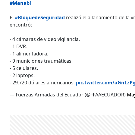
#Manabí
El
#BloquedeSeguridad
realizó el allanamiento de la v
encontró:
- 4 cámaras de video vigilancia.
- 1 DVR.
- 1 alimentadora.
- 9 municiones traumáticas.
- 5 celulares.
- 2 laptops.
- 29.720 dólares americanos.
pic.twitter.com/aGnLzP
— Fuerzas Armadas del Ecuador (@FFAAECUADOR)
May