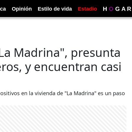
H
O
G
A
R
ica
Opinión
Estilo de vida
Estadio
"La Madrina", presunta
ros, y encuentran casi
positivos en la vivienda de "La Madrina" es un paso