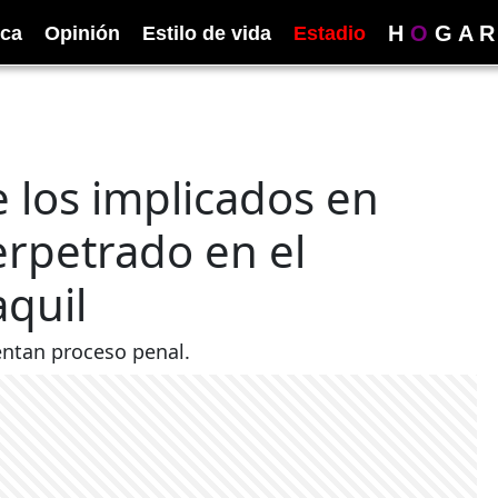
H
O
G
A
R
ica
Opinión
Estilo de vida
Estadio
 los implicados en
erpetrado en el
quil
entan proceso penal.