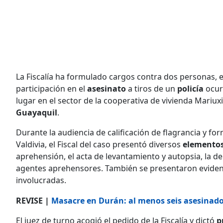
La Fiscalía ha formulado cargos contra dos personas, e
participación en el
asesinato
a tiros de un
policía
ocurr
lugar en el sector de la cooperativa de vivienda Mariux
Guayaquil
.
Durante la audiencia de calificación de flagrancia y fo
Valdivia, el Fiscal del caso presentó diversos
elementos
aprehensión, el acta de levantamiento y autopsia, la den
agentes aprehensores. También se presentaron evidenc
involucradas.
REVISE |
Masacre en Durán: al menos seis asesinado
El juez de turno acogió el pedido de la Fiscalía y dictó
p