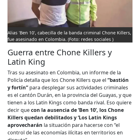
Alias 'Ben 10', cabecilla de la banda criminal Chone Killers,
fue asesinado en Colombia.
(Foto: redes sociales )
Guerra entre Chone Killers y
Latin King
Tras su asesinato en Colombia, un informe de la
Policía detalla que los Chone Killers que el
“bastión
y fortín”
para desplegar sus actividades criminales
es el cantón Durán, en la provincia del Guayas, y que
tienen a los Latin Kings como banda rival. Eso quiere
decir que
con la ausencia de ‘Ben 10’, los Chone
Killers quedan debilitados y ‘Los Latin Kings
aprovecharán
la situación para hacerse con “el
control de las economías ilícitas en territorios en
disputa”.