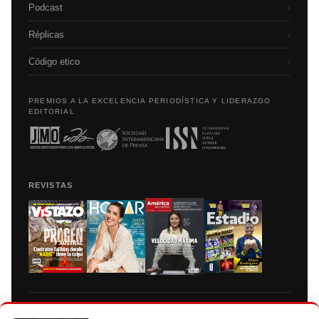
Podcast
›
Réplicas
›
Código etico
›
PREMIOS A LA EXCELENCIA PERIODÍSTICA Y LIDERAZGO
EDITORIAL
REVISTAS
Prohibida la reproducción total, parcial y traducción a cualquier idioma, sin