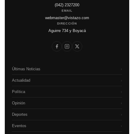
(042) 2327200
EMAIL
webmaster@vistazo.com
DIRECCIÓN
Aguirre 734 y Boyacá
Últimas Noticias
›
Actualidad
›
Política
›
Opinión
›
Deportes
›
Eventos
›