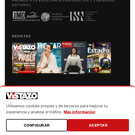
PREMIOS A LA EXCELENCIA PERIODÍSTICA Y LIDERAZGO
EDITORIAL
REVISTAS
Prohibida la reproducción total, parcial y traducción a cualquier idioma, sin
autorización escrita de su titular, de todos los contenidos de Vistazo.com.
Utilizamos cookies propias y de terceros para mejorar tu
experiencia y analizar el tráfico.
Más información
CONFIGURAR
ACEPTAR