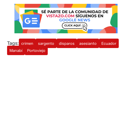
Tags:
crimen
sargento
disparos
asesianto
Ecuador
Manabí
Portoviejo