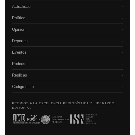
Actualidad
›
Política
›
Opinión
›
Deportes
›
Eventos
›
Podcast
›
Réplicas
›
Código etico
›
PREMIOS A LA EXCELENCIA PERIODÍSTICA Y LIDERAZGO
EDITORIAL