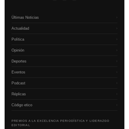
Últimas Noticias
›
Actualidad
›
Política
›
Opinión
›
Deportes
›
Eventos
›
Podcast
›
Réplicas
›
Código etico
›
PREMIOS A LA EXCELENCIA PERIODÍSTICA Y LIDERAZGO
EDITORIAL