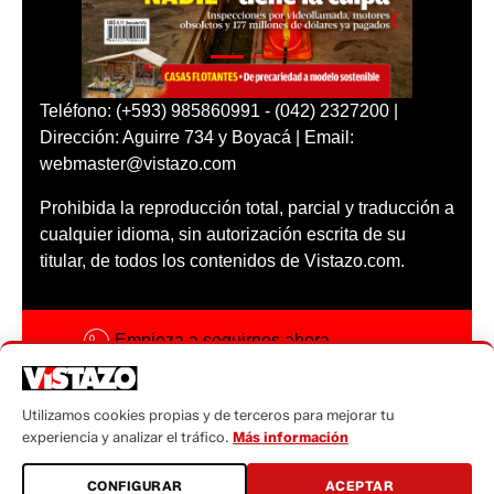
Teléfono: (+593) 985860991 - (042) 2327200 |
Dirección: Aguirre 734 y Boyacá | Email:
webmaster@vistazo.com
Prohibida la reproducción total, parcial y traducción a
cualquier idioma, sin autorización escrita de su
titular, de todos los contenidos de Vistazo.com.
Empieza a seguirnos ahora
Activar notificaciones
Utilizamos cookies propias y de terceros para mejorar tu
Código ética
experiencia y analizar el tráfico.
Más información
Sugerencias a:
CONFIGURAR
ACEPTAR
sugerencias@vistazo.com