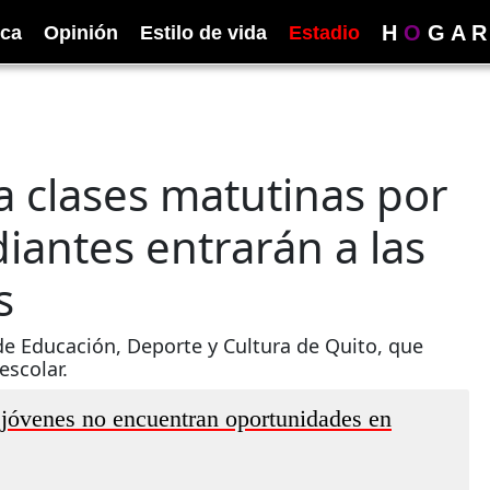
H
O
G
A
R
ica
Opinión
Estilo de vida
Estadio
a clases matutinas por
iantes entrarán a las
s
e Educación, Deporte y Cultura de Quito, que
escolar.
jóvenes no encuentran oportunidades en