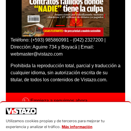
Teléfono: (+593) 985860991 - (042) 2327200 |
Dirección: Aguirre 734 y Boyacá | Email:
webmaster@vistazo.com
Prohibida la reproducción total, parcial y traducción a
cualquier idioma, sin autorización escrita de su
titular, de todos los contenidos de Vistazo.com.
Empieza a seguirnos ahora
Activar notificaciones
Utilizamos cookies propias y de terceros para mejorar tu
Código ética
experiencia y analizar el tráfico.
Más información