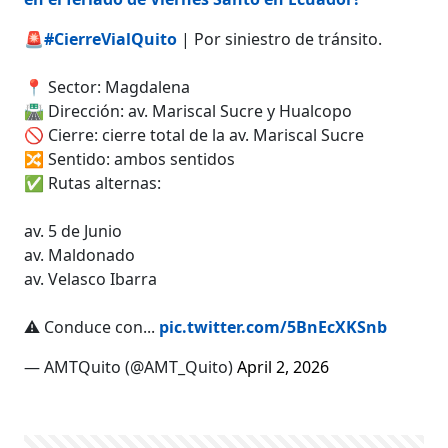
🚨
#CierreVialQuito
| Por siniestro de tránsito.
📍 Sector: Magdalena
🛣️ Dirección: av. Mariscal Sucre y Hualcopo
🚫 Cierre: cierre total de la av. Mariscal Sucre
🔀 Sentido: ambos sentidos
✅ Rutas alternas:
av. 5 de Junio
av. Maldonado
av. Velasco Ibarra
⚠️ Conduce con...
pic.twitter.com/5BnEcXKSnb
— AMTQuito (@AMT_Quito)
April 2, 2026