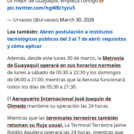
Lo mejor de Guayaquil, empieza contigo🫱🏼‍🫲🏽
pic.twitter.com/hgW8z1yzu5
— Urvaseo (@urvaseo)
March 30, 2026
Lea también:
Abren postulación a institutos
tecnológicos públicos del 3 al 7 de abril: requisitos
y cómo aplicar
Además, desde este lunes 30 de marzo, la
Metrovía
de Guayaquil operará en sus horarios normales
de lunes a sábado de 05:30 a 22:30 y los domingos
de 06:00 a 21:00, mientras que la Aerovía funcionará
todos los días de 05:30 a 21:30.
El
Aeropuerto Internacional José Joaquín de
Olmedo
mantiene su operación las 24 horas.
Mientras que las
terminales terrestres también
retoman su flujo usual.
La Terminal Terrestre Jaime
Roldós Aguilera operará las 24 horas, mientras que