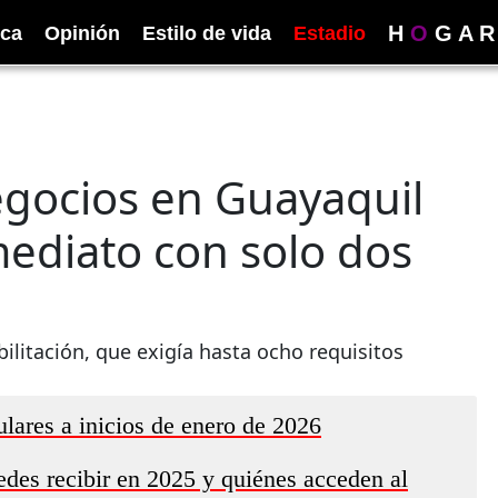
H
O
G
A
R
ica
Opinión
Estilo de vida
Estadio
egocios en Guayaquil
ediato con solo dos
ilitación, que exigía hasta ocho requisitos
lares a inicios de enero de 2026
des recibir en 2025 y quiénes acceden al