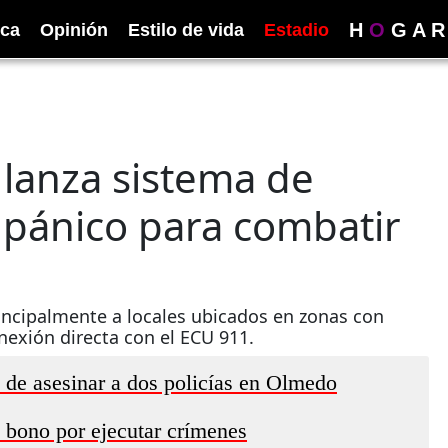
H
O
G
A
R
ica
Opinión
Estilo de vida
Estadio
r lanza sistema de
 pánico para combatir
rincipalmente a locales ubicados en zonas con
nexión directa con el ECU 911.
 de asesinar a dos policías en Olmedo
 bono por ejecutar crímenes