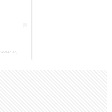
vistazo.ec)