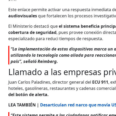
Este enlace permite activar una respuesta inmediata de
audiovisuales
que fortalecen los procesos investigativo
El Ministerio destacó que
el sistema beneficia princi
cobertura de seguridad
, pues provee conexión direct
especializado para reduci tiempos de respuesta.
“La implementación de estos dispositivos marca un 
utilizando la tecnología como aliada para reaccionar 
país”, señaló Reimberg.
Llamado a las empresas pri
Juan Carlos Paladines, director general del
ECU 911
, e
hoteles, gasolineras, restaurantes y cadenas comercial
del botón de alerta.
LEA TAMBIÉN |
Desarticulan red narco que movía U
“Este sistema permite a los ciudadanos notificar eme