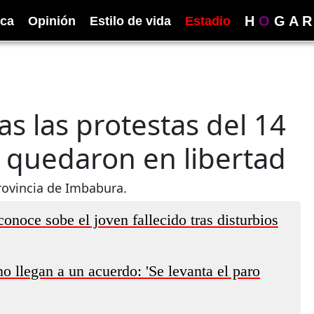
H
O
G
A
R
ica
Opinión
Estilo de vida
Estadio
as las protestas del 14
 quedaron en libertad
rovincia de Imbabura.
noce sobe el joven fallecido tras disturbios
o llegan a un acuerdo: 'Se levanta el paro