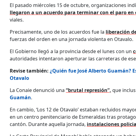
El pasado miércoles 15 de octubre, organizaciones in
llegaron a un acuerdo para terminar con el paro en 
viales.
Precisamente, uno de los acuerdos fue la
liberación d
fuerzas del orden en una jornada violenta en Otavalo.
El Gobierno llegó a la provincia desde el lunes con un
c
autoridades intentaron aperturar las carreteras de es
Revise también:
¿Quién fue José Alberto Guamán? Est
Otavalo
La Conaie denunció una
“brutal represión”,
que inclus
Guamán
.
En cambio, ‘Los 12 de Otavalo’ estaban recluidos mayor
en un centro penitenciario de Esmeraldas tras protagon
cantón. Durante aquella jornada,
instalaciones polici