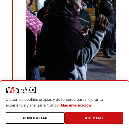
Utilizamos cookies propias y de terceros para mejorar tu
experiencia y analizar el tráfico.
Más información
15/10/2025 09:30
Conaie pide organizar un
CONFIGURAR
ACEPTAR
convoy humanitario con la Cruz