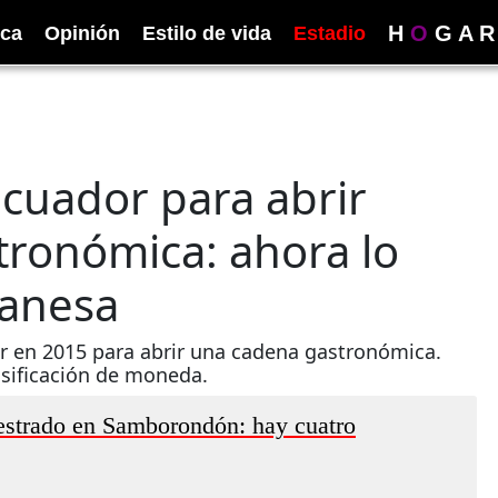
H
O
G
A
R
ica
Opinión
Estilo de vida
Estadio
a Ecuador para abrir
tronómica: ahora lo
banesa
or en 2015 para abrir una cadena gastronómica.
lsificación de moneda.
uestrado en Samborondón: hay cuatro