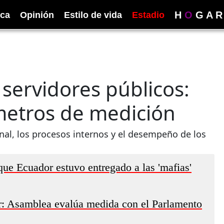
H
O
G
A
R
ica
Opinión
Estilo de vida
Estadio
 servidores públicos:
metros de medición
ional, los procesos internos y el desempeño de los
que Ecuador estuvo entregado a las 'mafias'
: Asamblea evalúa medida con el Parlamento