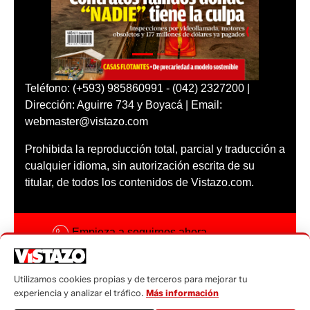
Teléfono: (+593) 985860991 - (042) 2327200 |
Dirección: Aguirre 734 y Boyacá | Email:
webmaster@vistazo.com
Prohibida la reproducción total, parcial y traducción a
cualquier idioma, sin autorización escrita de su
titular, de todos los contenidos de Vistazo.com.
Empieza a seguirnos ahora
Activar notificaciones
Utilizamos cookies propias y de terceros para mejorar tu
Código ética
experiencia y analizar el tráfico.
Más información
Sugerencias a: