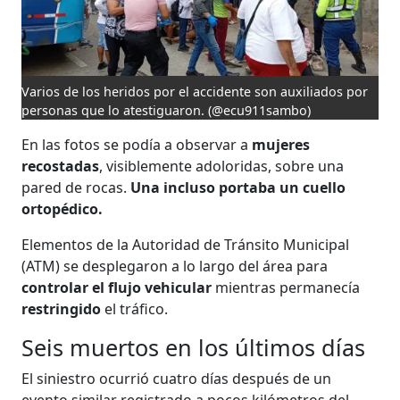
Varios de los heridos por el accidente son auxiliados por
personas que lo atestiguaron.
(@ecu911sambo)
En las fotos se podía a observar a
mujeres
recostadas
, visiblemente adoloridas, sobre una
pared de rocas.
Una incluso portaba un cuello
ortopédico.
Elementos de la Autoridad de Tránsito Municipal
(ATM) se desplegaron a lo largo del área para
controlar el flujo vehicular
mientras permanecía
restringido
el tráfico.
Seis muertos en los últimos días
El siniestro ocurrió cuatro días después de un
evento similar registrado a pocos kilómetros del