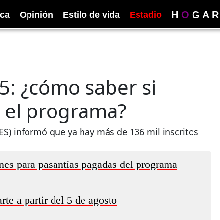
H
O
G
A
R
ica
Opinión
Estilo de vida
Estadio
5: ¿cómo saber si
n el programa?
IES) informó que ya hay más de 136 mil inscritos
ones para pasantías pagadas del programa
te a partir del 5 de agosto