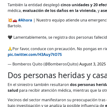
También la entidad desplegó
cinco unidades y 20 efec
médica,
evaluación de los daños en la vivienda
, y
ase
💥🚗
#Ahora
| Nuestro equipo atiende una emergencia 
Bartolo.
🖤 Lamentablemente, se registra dos personas fallecid
🙏Por favor, conduce con precaución. No pongas en ri
pic.twitter.com/H3Auy7tO7S
— Bomberos Quito (@BomberosQuito)
August 3, 2025
Dos personas heridas y cas
En el siniestro también resultaron
dos personas herid
salud
para recibir atención médica, mientras que la otra
Vecinos del sector manifestaron su preocupación tras e
bajo investigación y se analiza la posible influencia de