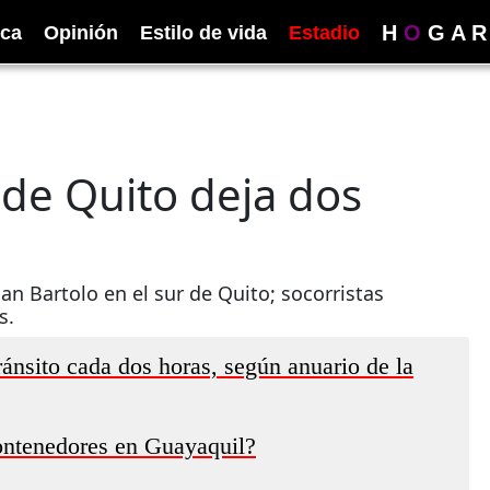
H
O
G
A
R
ica
Opinión
Estilo de vida
Estadio
r de Quito deja dos
n Bartolo en el sur de Quito; socorristas
s.
ánsito cada dos horas, según anuario de la
ontenedores en Guayaquil?