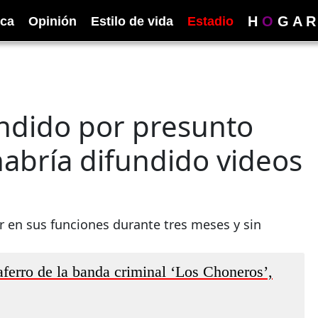
H
O
G
A
R
ica
Opinión
Estilo de vida
Estadio
ndido por presunto
habría difundido videos
er en sus funciones durante tres meses y sin
aferro de la banda criminal ‘Los Choneros’,