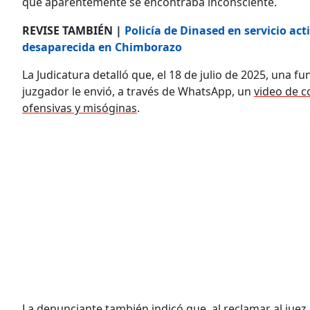
que aparentemente se encontraba inconsciente.
REVISE TAMBIÉN |
Policía de Dinased en servicio act
desaparecida en Chimborazo
La Judicatura detalló que, el 18 de julio de 2025, una f
juzgador le envió, a través de WhatsApp, un
video de c
ofensivas y misóginas
.
La denunciante también indicó que, al reclamar al jue