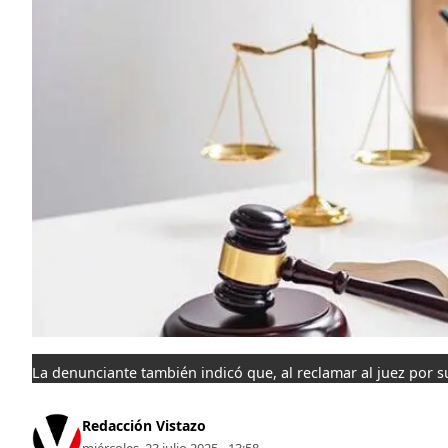
La denunciante también indicó que, al reclamar al juez por 
Redacción Vistazo