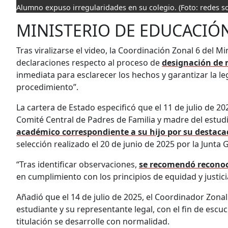
Alumno expuso irregularidades en su colegio.
(Foto: redes so
MINISTERIO DE EDUCACIÓ
Tras viralizarse el video, la Coordinación Zonal 6 del M
declaraciones respecto al proceso de
designación de
inmediata para esclarecer los hechos y garantizar la l
procedimiento”.
La cartera de Estado especificó que el 11 de julio de 2
Comité Central de Padres de Familia y madre del estud
académico correspondiente a su hijo por su desta
selección realizado el 20 de junio de 2025 por la Junta 
“Tras identificar observaciones,
se recomendó reconoc
en cumplimiento con los principios de equidad y justici
Añadió que el 14 de julio de 2025, el Coordinador Zona
estudiante y su representante legal, con el fin de esc
titulación se desarrolle con normalidad.