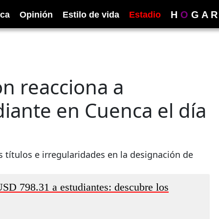
H
O
G
A
R
ica
Opinión
Estilo de vida
Estadio
ón reacciona a
iante en Cuenca el día
 títulos e irregularidades en la designación de
USD 798.31 a estudiantes: descubre los