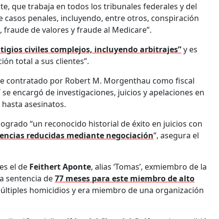
, que trabaja en todos los tribunales federales y del
e casos penales, incluyendo, entre otros, conspiración
, fraude de valores y fraude al Medicare”.
itigios civiles complejos, incluyendo arbitrajes”
y es
ón total a sus clientes”.
fue contratado por Robert M. Morgenthau como fiscal
í se encargó de investigaciones, juicios y apelaciones en
 hasta asesinatos.
ogrado “un reconocido historial de éxito en juicios con
encias reducidas mediante negociación
”, asegura el
es el de
Feithert Aponte
, alias ‘Tomas’, exmiembro de la
na sentencia de
77 meses para este miembro de alto
múltiples homicidios y era miembro de una organización