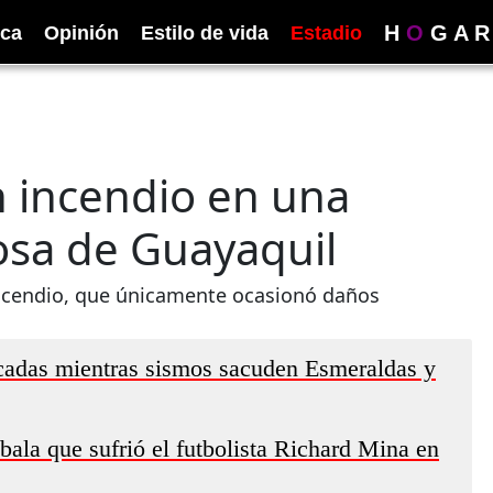
H
O
G
A
R
ica
Opinión
Estilo de vida
Estadio
 incendio en una
rosa de Guayaquil
incendio, que únicamente ocasionó daños
icadas mientras sismos sacuden Esmeraldas y
 bala que sufrió el futbolista Richard Mina en