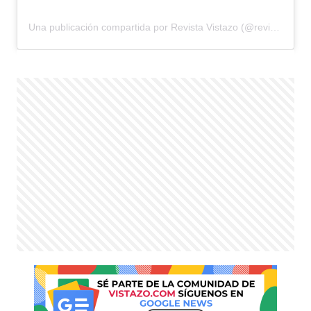
Una publicación compartida por Revista Vistazo (@revistavistazo.ec)