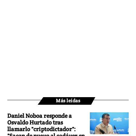
Más leídas
Daniel Noboa responde a
Osvaldo Hurtado tras
llamarlo "criptodictador":
"Sacan de nuevo al cadáver en