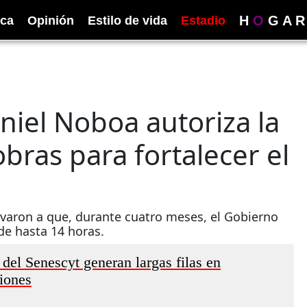
H
O
G
A
R
ica
Opinión
Estilo de vida
Estadio
niel Noboa autoriza la
obras para fortalecer el
evaron a que, durante cuatro meses, el Gobierno
de hasta 14 horas.
 del Senescyt generan largas filas en
ciones