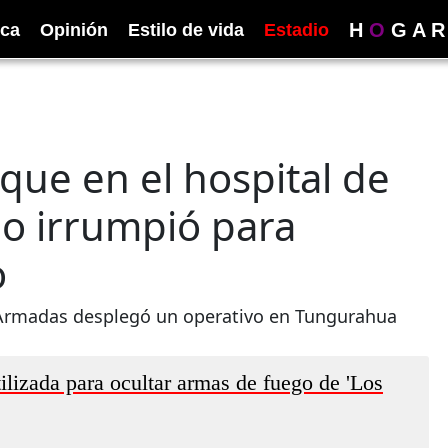
H
O
G
A
R
ica
Opinión
Estilo de vida
Estadio
que en el hospital de
o irrumpió para
o
s Armadas desplegó un operativo en Tungurahua
ilizada para ocultar armas de fuego de 'Los