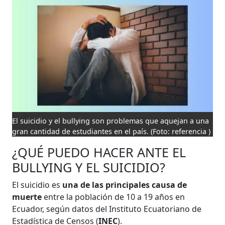
El suicidio y el bullying son problemas que aquejan a una
gran cantidad de estudiantes en el país.
(Foto: referencia )
¿QUÉ PUEDO HACER ANTE EL
BULLYING Y EL SUICIDIO?
El suicidio es
una de las principales causa de
muerte
entre la población de 10 a 19 años en
Ecuador, según datos del Instituto Ecuatoriano de
Estadística de Censos (
INEC
).