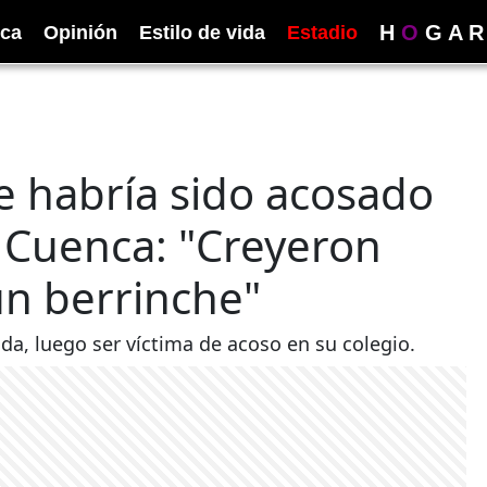
H
O
G
A
R
ica
Opinión
Estilo de vida
Estadio
ue habría sido acosado
 Cuenca: "Creyeron
un berrinche"
da, luego ser víctima de acoso en su colegio.