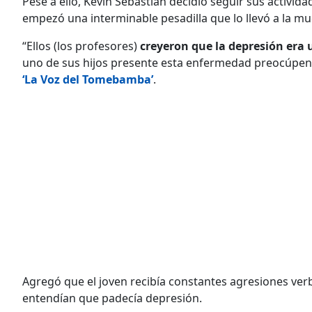
Pese a ello, Kevin Sebastián decidió seguir sus activid
empezó una interminable pesadilla que lo llevó a la mu
“Ellos (los profesores)
creyeron que la depresión era 
uno de sus hijos presente esta enfermedad preocúpense,
‘La Voz del Tomebamba’
.
Agregó que el joven recibía constantes agresiones ver
entendían que padecía depresión.