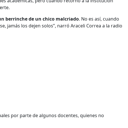
ades académicas, pero cuando retornó a la institución
erte.
un berrinche de un chico malcriado
. No es así, cuando
 jamás los dejen solos”, narró Araceli Correa a la radio
bales por parte de algunos docentes, quienes no