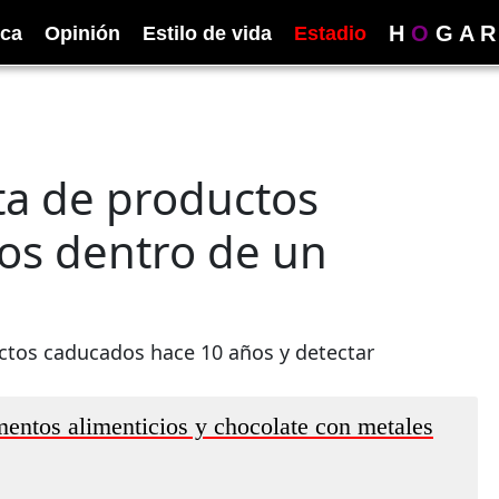
H
O
G
A
R
ica
Opinión
Estilo de vida
Estadio
ta de productos
os dentro de un
ctos caducados hace 10 años y detectar
mentos alimenticios y chocolate con metales