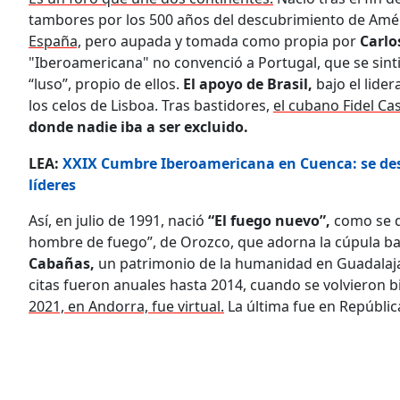
tambores por los 500 años del descubrimiento de Amér
España,
pero aupada y tomada como propia por
Carlo
"Iberoamericana" no convenció a Portugal, que se sintió
“luso”, propio de ellos.
El apoyo de Brasil,
bajo el lide
los celos de Lisboa. Tras bastidores,
el cubano Fidel Ca
donde nadie iba a ser excluido.
LEA:
XXIX Cumbre Iberoamericana en Cuenca: se dest
líderes
Así, en julio de 1991, nació
“El fuego nuevo”,
como se d
hombre de fuego”, de Orozco, que adorna la cúpula baj
Cabañas,
un patrimonio de la humanidad en Guadalaj
citas fueron anuales hasta 2014, cuando se volvieron 
2021, en Andorra, fue virtual.
La última fue en Repúblic