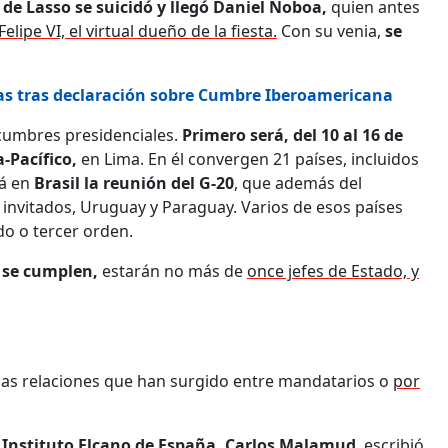
 de Lasso se suicidó y llegó Daniel Noboa,
quien antes
 Felipe VI, el virtual dueño de la fiesta.
Con su venia,
se
as tras declaración sobre Cumbre Iberoamericana
cumbres presidenciales.
Primero será, del 10 al 16 de
-Pacífico,
en Lima. En él convergen 21 países, incluidos
rá en
Brasil la reunión del G-20
, que además del
 invitados, Uruguay y Paraguay. Varios de esos países
o o tercer orden.
 se cumplen,
estarán no más de
once jefes de Estado, y
las relaciones que han surgido entre mandatarios o
por
 Instituto Elcano de España, Carlos Malamud
, escribió