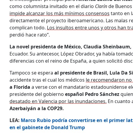
como columnista invitado en el diario
Clarín
de Buenos A
impide alcanzar los más mínimos consensos
tanto en l
directamente el proyecto iberoamericano. Las malas re
complican todo.
Los insultos entre unos y otros han t
perdió hace rato”.
La novel presidenta de México, Claudia Sheinbaum,
Ecuador. Su antecesor, López Obrador, ya había tomado
diferencias con el reino de España, a quien solicitó dis
Tampoco se espera
al presidente de Brasil, Lula Da S
accidente tras el cual los médicos
le recomendaron no v
a Florida
a verse con el mandatario estadounidense el
presidente del gobierno
español Pedro Sánchez
quien
desatado en Valencia por las inundaciones.
En cuanto 
Azerbaiyán a la COP29.
LEA:
Marco Rubio podría convertirse en el primer la
en el gabinete de Donald Trump