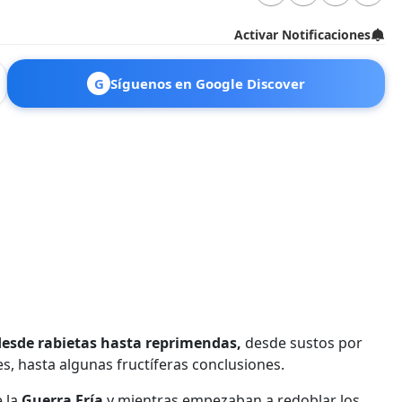
Activar Notificaciones
G
Síguenos en Google Discover
desde rabietas hasta reprimendas,
desde sustos por
s, hasta algunas fructíferas conclusiones.
e la
Guerra Fría
y mientras empezaban a redoblar los