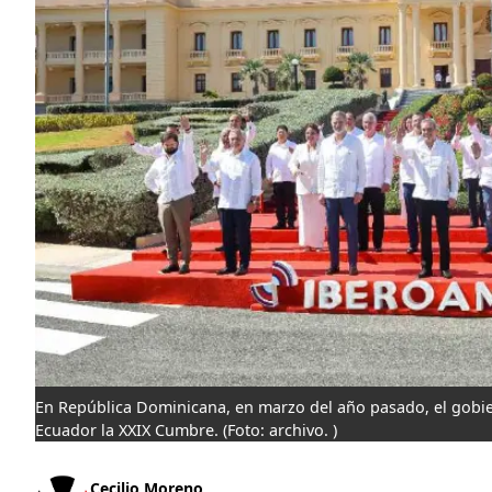
En República Dominicana, en marzo del año pasado, el gobier
Ecuador la XXIX Cumbre.
(Foto: archivo. )
Cecilio Moreno