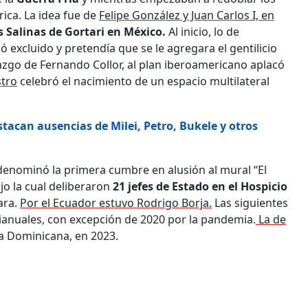
ica. La idea fue de
Felipe González y Juan Carlos I, en
s Salinas de Gortari en México.
Al inicio, lo de
 excluido y pretendía que se le agregara el gentilicio
razgo de Fernando Collor, al plan iberoamericano aplacó
stro
celebró el nacimiento de un espacio multilateral
acan ausencias de Milei, Petro, Bukele y otros
enominó la primera cumbre en alusión al mural “El
o la cual deliberaron
21 jefes de Estado en el Hospicio
ara.
Por el Ecuador estuvo Rodrigo Borja.
Las siguientes
bianuales, con excepción de 2020 por la pandemia.
La de
a Dominicana, en 2023.