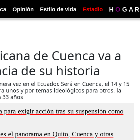
H
O
G
A
R
ica
Opinión
Estilo de vida
Estadio
cana de Cuenca va a
cia de su historia
ra vez en el Ecuador. Será en Cuenca, el 14 y 15
 unos y por temas ideológicos para otros, la
n 33 años
para exigir acción tras su suspensión como
 es el panorama en Quito, Cuenca y otras