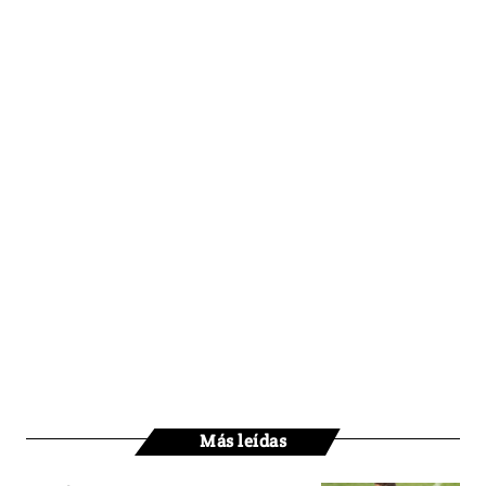
Más leídas