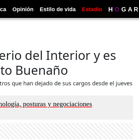
H
O
G
A
R
ica
Opinión
Estilo de vida
Estadio
erio del Interior y es
sto Buenaño
stros que han dejado de sus cargos desde el jueves
onología, posturas y negociaciones