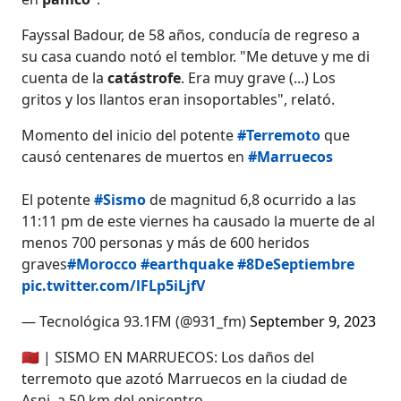
Fayssal Badour, de 58 años, conducía de regreso a
su casa cuando notó el temblor. "Me detuve y me di
cuenta de la
catástrofe
. Era muy grave (...) Los
gritos y los llantos eran insoportables", relató.
Momento del inicio del potente
#Terremoto
que
causó centenares de muertos en
#Marruecos
El potente
#Sismo
de magnitud 6,8 ocurrido a las
11:11 pm de este viernes ha causado la muerte de al
menos 700 personas y más de 600 heridos
graves
#Morocco
#earthquake
#8DeSeptiembre
pic.twitter.com/lFLp5iLjfV
— Tecnológica 93.1FM (@931_fm)
September 9, 2023
🇲🇦 | SISMO EN MARRUECOS: Los daños del
terremoto que azotó Marruecos en la ciudad de
Asni, a 50 km del epicentro.