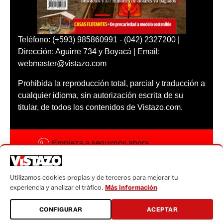
Teléfono: (+593) 985860991 - (042) 2327200 |
Dirección: Aguirre 734 y Boyacá | Email:
webmaster@vistazo.com
Prohibida la reproducción total, parcial y traducción a
cualquier idioma, sin autorización escrita de su
titular, de todos los contenidos de Vistazo.com.
Empieza a seguirnos ahora
Activar notificaciones
Utilizamos cookies propias y de terceros para mejorar tu
Código ética
experiencia y analizar el tráfico.
Más información
Sugerencias a:
CONFIGURAR
ACEPTAR
sugerencias@vistazo.com