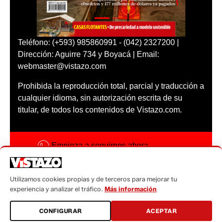
Teléfono: (+593) 985860991 - (042) 2327200 |
Dirección: Aguirre 734 y Boyacá | Email:
webmaster@vistazo.com
Prohibida la reproducción total, parcial y traducción a
cualquier idioma, sin autorización escrita de su
titular, de todos los contenidos de Vistazo.com.
Empieza a seguirnos ahora
Activar notificaciones
Utilizamos cookies propias y de terceros para mejorar tu
Código ética
experiencia y analizar el tráfico.
Más información
Sugerencias a:
CONFIGURAR
ACEPTAR
sugerencias@vistazo.com