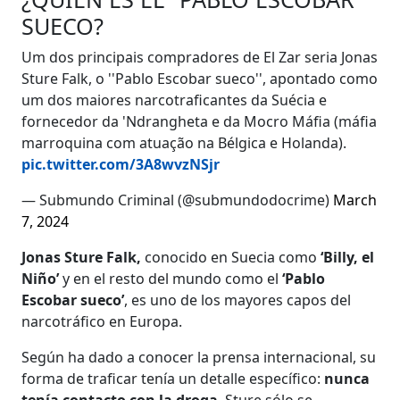
SUECO?
Um dos principais compradores de El Zar seria Jonas
Sture Falk, o ''Pablo Escobar sueco'', apontado como
um dos maiores narcotraficantes da Suécia e
fornecedor da 'Ndrangheta e da Mocro Máfia (máfia
marroquina com atuação na Bélgica e Holanda).
pic.twitter.com/3A8wvzNSjr
— Submundo Criminal (@submundodocrime)
March
7, 2024
Jonas Sture Falk,
conocido en Suecia como
‘Billy, el
Niño’
y en el resto del mundo como el
‘Pablo
Escobar sueco’
, es uno de los mayores capos del
narcotráfico en Europa.
Según ha dado a conocer la prensa internacional, su
forma de traficar tenía un detalle específico:
nunca
tenía contacto con la droga
. Sture sólo se