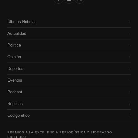
Últimas Noticias
›
Actualidad
›
Política
›
Opinión
›
Deportes
›
Eventos
›
Podcast
›
Réplicas
›
Código etico
›
PREMIOS A LA EXCELENCIA PERIODÍSTICA Y LIDERAZGO
EDITORIAL