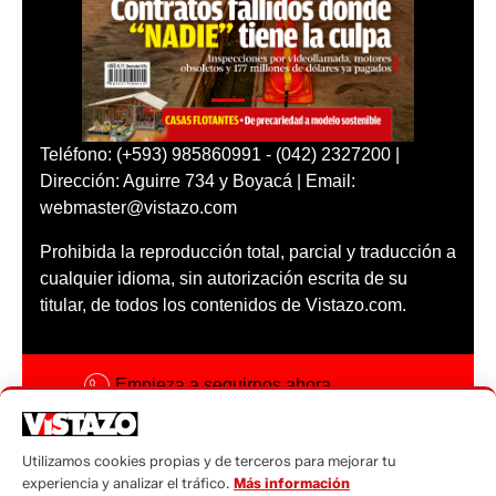
Teléfono: (+593) 985860991 - (042) 2327200 |
Dirección: Aguirre 734 y Boyacá | Email:
webmaster@vistazo.com
Prohibida la reproducción total, parcial y traducción a
cualquier idioma, sin autorización escrita de su
titular, de todos los contenidos de Vistazo.com.
Empieza a seguirnos ahora
Activar notificaciones
Utilizamos cookies propias y de terceros para mejorar tu
Código ética
experiencia y analizar el tráfico.
Más información