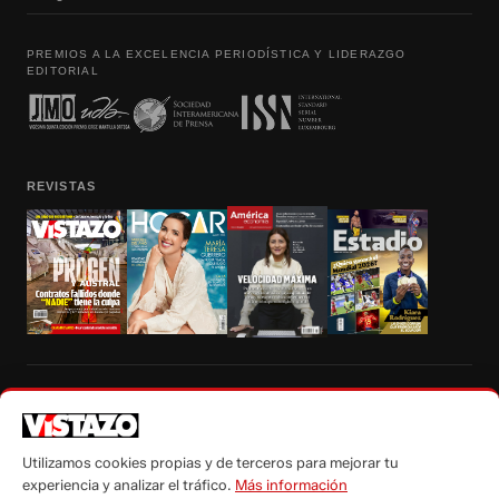
PREMIOS A LA EXCELENCIA PERIODÍSTICA Y LIDERAZGO
EDITORIAL
REVISTAS
Prohibida la reproducción total, parcial y traducción a cualquier idioma, sin
autorización escrita de su titular, de todos los contenidos de Vistazo.com.
Utilizamos cookies propias y de terceros para mejorar tu
experiencia y analizar el tráfico.
Más información