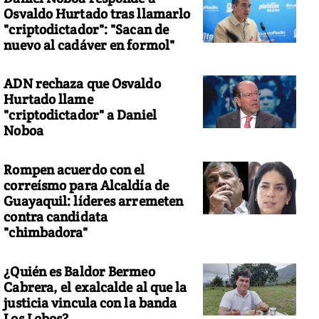
Osvaldo Hurtado tras llamarlo
"criptodictador": "Sacan de
nuevo al cadáver en formol"
ADN rechaza que Osvaldo
Hurtado llame
"criptodictador" a Daniel
Noboa
Rompen acuerdo con el
correísmo para Alcaldía de
Guayaquil: líderes arremeten
contra candidata
"chimbadora"
¿Quién es Baldor Bermeo
Cabrera, el exalcalde al que la
justicia vincula con la banda
Los Lobos?