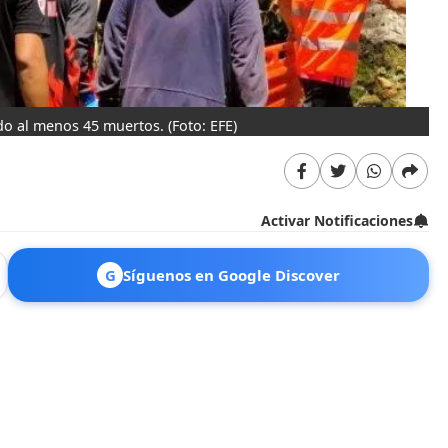
jado al menos 45 muertos.
(Foto: EFE)
Activar Notificaciones
G
Síguenos en Google Discover