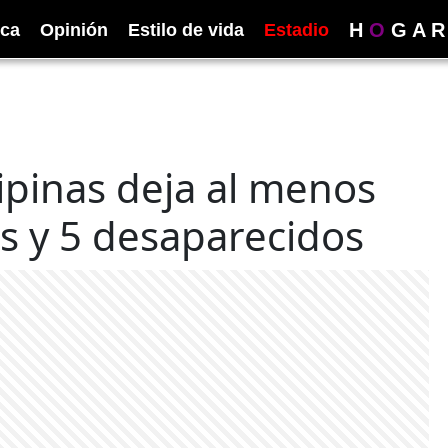
H
O
G
A
R
ica
Opinión
Estilo de vida
Estadio
ipinas deja al menos
s y 5 desaparecidos