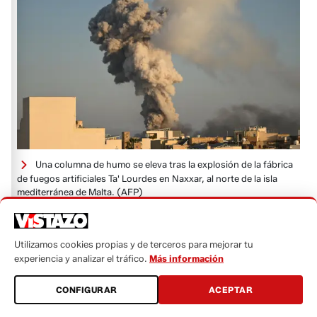
Una columna de humo se eleva tras la explosión de la fábrica
de fuegos artificiales Ta' Lourdes en Naxxar, al norte de la isla
mediterránea de Malta.
(AFP)
Te puede interesar:
Utilizamos cookies propias y de terceros para mejorar tu
experiencia y analizar el tráfico.
Más información
Alias 'Pipo' pide a España no ser extraditado y alega
que el Gobierno de Ecuador lo matará
CONFIGURAR
ACEPTAR
Cohete de Blue Origin explota durante prueba en
plataforma de lanzamiento