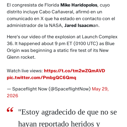
El congresista de Florida
Mike Haridopolos
, cuyo
distrito incluye Cabo Cañaveral, afirmó en un
comunicado en X que ha estado en contacto con el
administrador de la NASA,
Jared Isaacm
an.
Here's our video of the explosion at Launch Complex
36. It happened about 9 pm ET (0100 UTC) as Blue
Origin was beginning a static fire test of its New
Glenn rocket.
Watch live views:
https://t.co/tm2wZQmAVD
pic.twitter.com/PmbgQC6Qmq
— Spaceflight Now (@SpaceflightNow)
May 29,
2026
"Estoy agradecido de que no se
hayan reportado heridos y