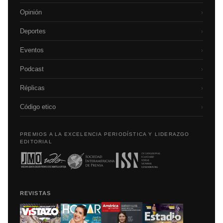
Opinión
›
Deportes
›
Eventos
›
Podcast
›
Réplicas
›
Código etico
›
PREMIOS A LA EXCELENCIA PERIODÍSTICA Y LIDERAZGO
EDITORIAL
REVISTAS