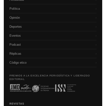
Política
›
Opinión
›
Deportes
›
Eventos
›
Podcast
›
Réplicas
›
Código etico
›
PREMIOS A LA EXCELENCIA PERIODÍSTICA Y LIDERAZGO
EDITORIAL
REVISTAS