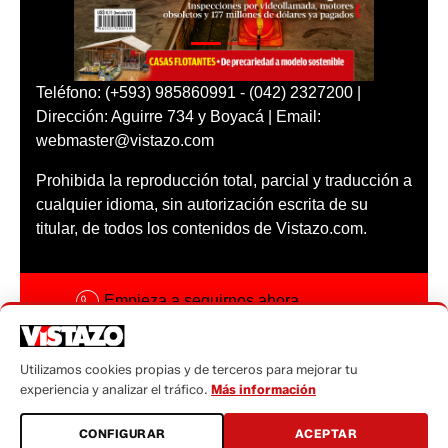
Teléfono: (+593) 985860991 - (042) 2327200 |
Dirección: Aguirre 734 y Boyacá | Email:
webmaster@vistazo.com
Prohibida la reproducción total, parcial y traducción a
cualquier idioma, sin autorización escrita de su
titular, de todos los contenidos de Vistazo.com.
Empieza a seguirnos ahora
Activar notificaciones
Utilizamos cookies propias y de terceros para mejorar tu
Código ética
experiencia y analizar el tráfico.
Más información
Sugerencias a:
CONFIGURAR
ACEPTAR
sugerencias@vistazo.com