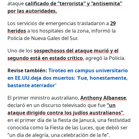
ataque
calificado de “terrorista” y “antisemita”
por las autoridades.
Los servicios de emergencias trasladaron a
29
heridos
a los hospitales de la zona, informó la
Policía de Nueva Gales del Sur.
Uno de los
sospechosos del ataque murió y el
segundo está en estado crítico
, agregó la Policía.
Revise también:
Tiroteo en campus universitario
en EE.UU.deja dos muertos: 'Fue, honestamente,
bastante aterrador'
El primer ministro australiano,
Anthony Albanese
,
declaró en un discurso televisado que fue
“un
ataque dirigido contra los judíos australianos”
,
en el primer día de la fiesta de Janucá, una festividad
conocida como la Fiesta de las Luces, que debió ser
“un día de alegría, una celebración de la fe”.