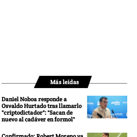
Más leídas
Daniel Noboa responde a
Osvaldo Hurtado tras llamarlo
"criptodictador": "Sacan de
nuevo al cadáver en formol"
Confirmado: Robert Moreno ya