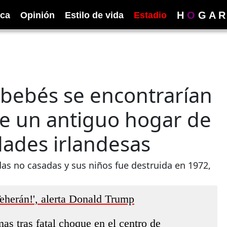
H
O
G
A
R
ica
Opinión
Estilo de vida
Estadio
0 bebés se encontrarían
de un antiguo hogar de
ades irlandesas
s no casadas y sus niños fue destruida en 1972,
eherán!', alerta Donald Trump
as tras fatal choque en el centro de