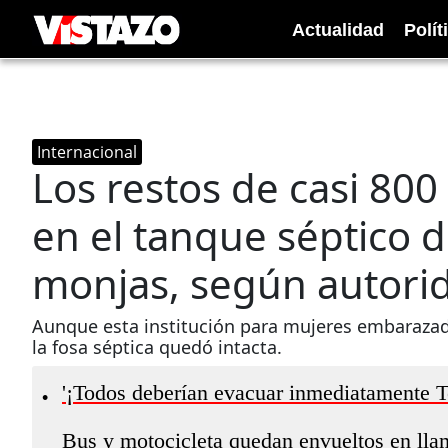
Actualidad
Polít
Internacional
Los restos de casi 80
en el tanque séptico 
monjas, según autorid
Aunque esta institución para mujeres embarazada
la fosa séptica quedó intacta.
'¡Todos deberían evacuar inmediatamente T
•
Bus y motocicleta quedan envueltos en llam