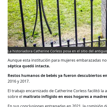
La historiadora Catherine Corless posa en el sitio del antig
Aunque esta institución para mujeres embarazadas no 
séptica quedó intacta.
Restos humanos de bebés ya fueron descubiertos en 
2016 y 2017.
El trabajo encarnizado de Catherine Corless facilitó la
sobre el
maltrato infligido en esos hogares a madres
En sus conclusiones entregadas en 2021, la comisión 